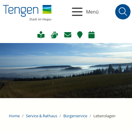
Menü
Home
Service & Rathaus
Bürgerservice
Lebenslagen