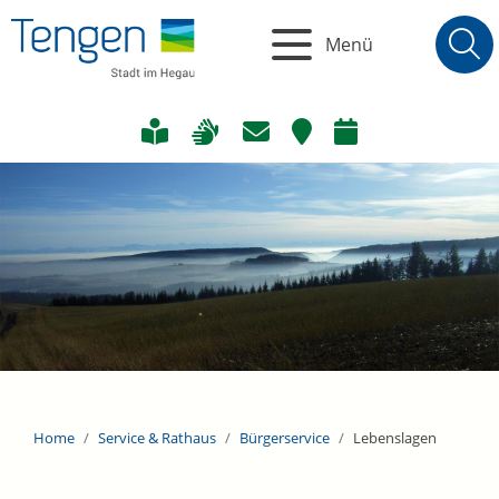
Menü
Home
Service & Rathaus
Bürgerservice
Lebenslagen