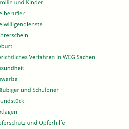
milie und Kinder
eiberufler
eiwilligendienste
hrerschein
eburt
richtliches Verfahren in WEG Sachen
sundheit
ewerbe
äubiger und Schuldner
undstück
tlagen
ferschutz und Opferhilfe