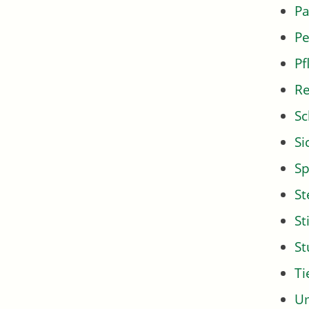
Pa
Pe
Pf
Re
Sc
Si
Sp
St
St
S
Ti
U