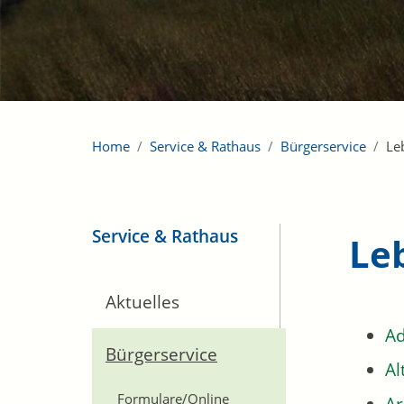
Home
Service & Rathaus
Bürgerservice
Le
Service & Rathaus
Le
Aktuelles
Ad
Bürgerservice
Al
Formulare/Online