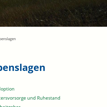
benslagen
benslagen
option
tersvorsorge und Ruhestand