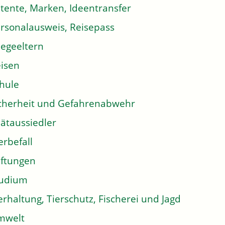
tente, Marken, Ideentransfer
rsonalausweis, Reisepass
legeeltern
isen
hule
cherheit und Gefahrenabwehr
ätaussiedler
erbefall
iftungen
tudium
erhaltung, Tierschutz, Fischerei und Jagd
mwelt