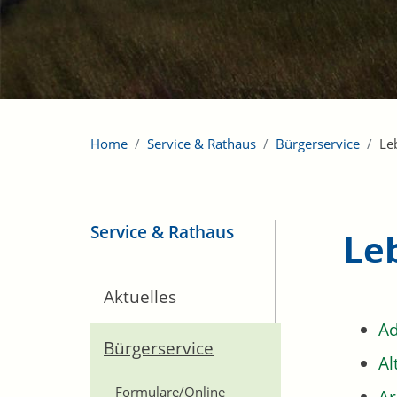
Home
Service & Rathaus
Bürgerservice
Le
Service & Rathaus
Le
Aktuelles
Ad
Bürgerservice
Al
Formulare/Online