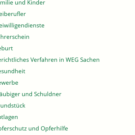
milie und Kinder
eiberufler
eiwilligendienste
hrerschein
eburt
richtliches Verfahren in WEG Sachen
sundheit
ewerbe
äubiger und Schuldner
undstück
tlagen
ferschutz und Opferhilfe