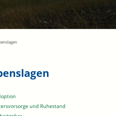
benslagen
benslagen
option
tersvorsorge und Ruhestand