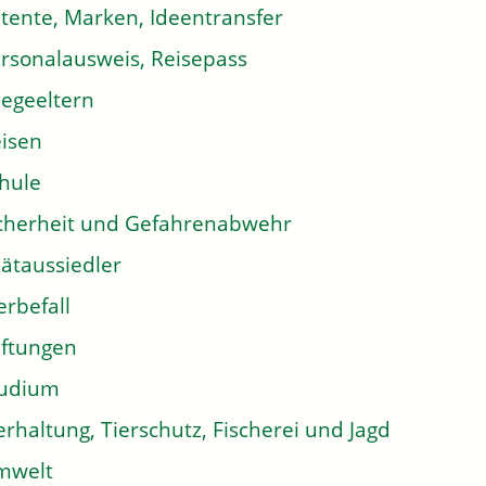
tente, Marken, Ideentransfer
rsonalausweis, Reisepass
legeeltern
isen
hule
cherheit und Gefahrenabwehr
ätaussiedler
erbefall
iftungen
tudium
erhaltung, Tierschutz, Fischerei und Jagd
mwelt