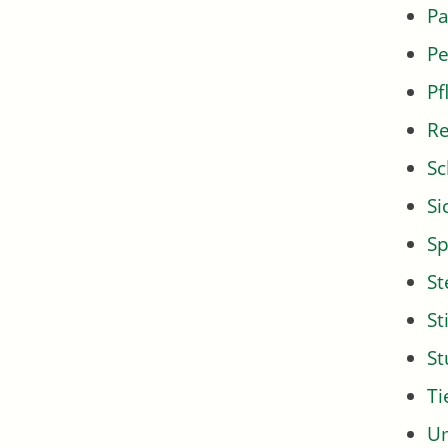
Pa
Pe
Pf
Re
Sc
Si
Sp
St
St
S
Ti
U