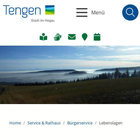
Menü
Home
Service & Rathaus
Bürgerservice
Lebenslagen