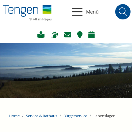
Menü
Home
Service & Rathaus
Bürgerservice
Lebenslagen