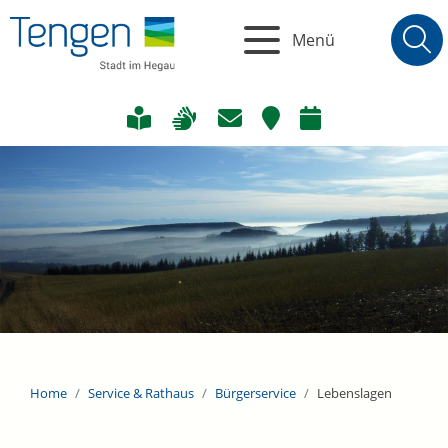
Menü
Home
Service & Rathaus
Bürgerservice
Lebenslagen