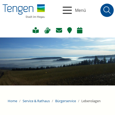
Menü
Home
Service & Rathaus
Bürgerservice
Lebenslagen