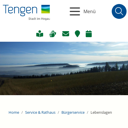
Menü
Home
Service & Rathaus
Bürgerservice
Lebenslagen