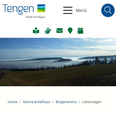
Menü
Home
Service & Rathaus
Bürgerservice
Lebenslagen