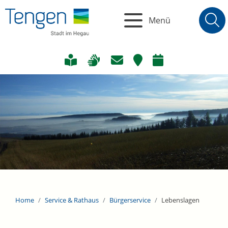
Menü
Home
Service & Rathaus
Bürgerservice
Lebenslagen