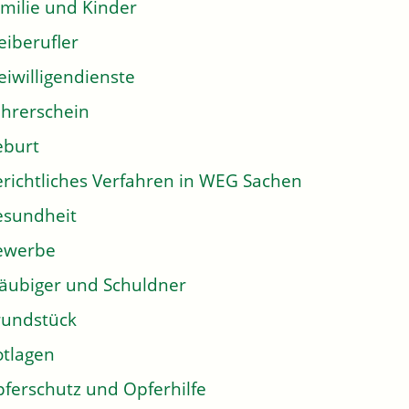
milie und Kinder
eiberufler
eiwilligendienste
hrerschein
eburt
richtliches Verfahren in WEG Sachen
sundheit
ewerbe
äubiger und Schuldner
undstück
tlagen
ferschutz und Opferhilfe