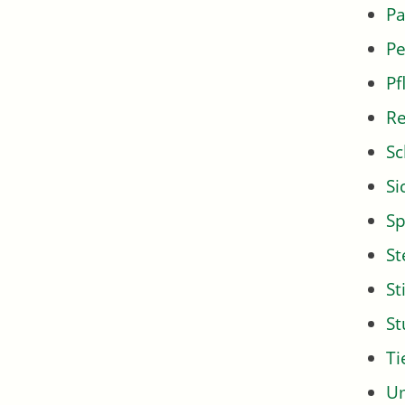
Pa
Pe
Pf
Re
Sc
Si
Sp
St
St
S
Ti
U