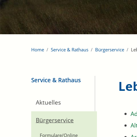
Home
Service & Rathaus
Bürgerservice
Le
Service & Rathaus
Le
Aktuelles
Ad
Bürgerservice
Al
Formulare/Online