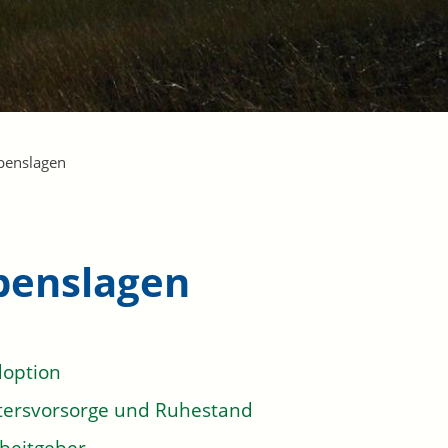
benslagen
benslagen
option
tersvorsorge und Ruhestand