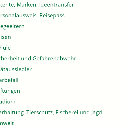
tente, Marken, Ideentransfer
rsonalausweis, Reisepass
legeeltern
isen
hule
cherheit und Gefahrenabwehr
ätaussiedler
erbefall
iftungen
tudium
erhaltung, Tierschutz, Fischerei und Jagd
mwelt