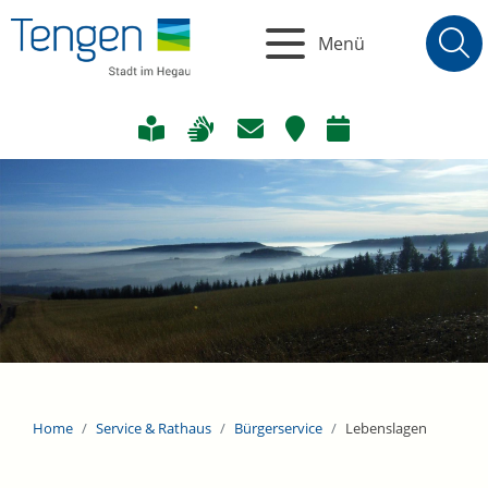
Menü
Home
Service & Rathaus
Bürgerservice
Lebenslagen