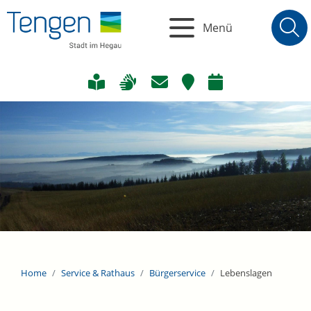
Menü
Home
Service & Rathaus
Bürgerservice
Lebenslagen