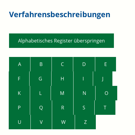
Verfahrensbeschreibungen
Alphabetisches Register überspringen
A
B
C
D
E
F
G
H
I
J
K
L
M
N
O
P
Q
R
S
T
U
V
W
Z