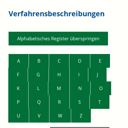
Verfahrensbeschreibungen
Alphabetisches Register überspringen
A
B
C
D
E
F
G
H
I
J
K
L
M
N
O
P
Q
R
S
T
U
V
W
Z