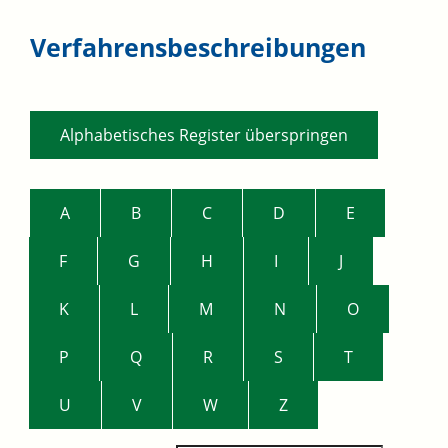
Verfahrensbeschreibungen
Alphabetisches Register überspringen
A
B
C
D
E
F
G
H
I
J
K
L
M
N
O
P
Q
R
S
T
U
V
W
Z