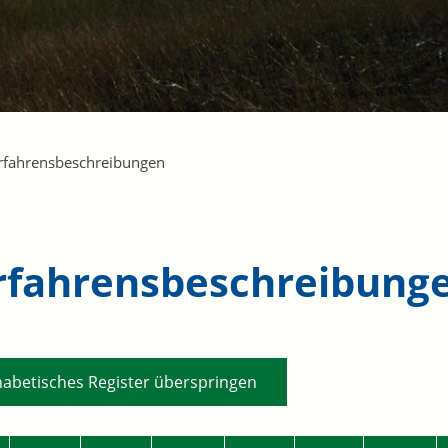
rfahrensbeschreibungen
rfahrensbeschreibung
habetisches Register überspringen