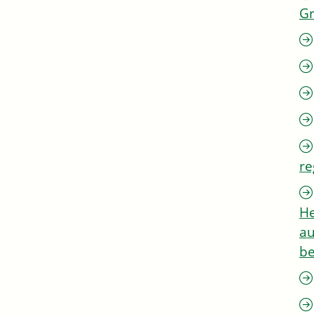
G
re
He
au
be