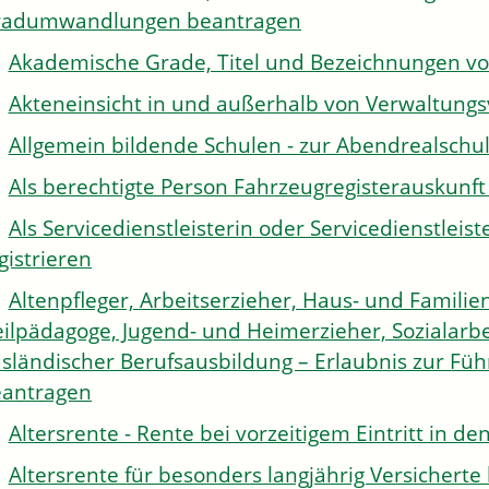
radumwandlungen beantragen
Akademische Grade, Titel und Bezeichnungen v
Akteneinsicht in und außerhalb von Verwaltung
Allgemein bildende Schulen - zur Abendrealsch
Als berechtigte Person Fahrzeugregisterauskunft
Als Servicedienstleisterin oder Servicedienstle
gistrieren
Altenpfleger, Arbeitserzieher, Haus- und Familien
ilpädagoge, Jugend- und Heimerzieher, Sozialarbe
sländischer Berufsausbildung – Erlaubnis zur Fü
antragen
Altersrente - Rente bei vorzeitigem Eintritt in 
Altersrente für besonders langjährig Versichert