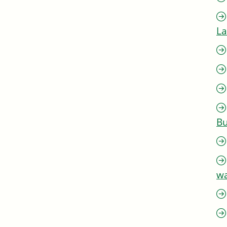
L
Bu
w