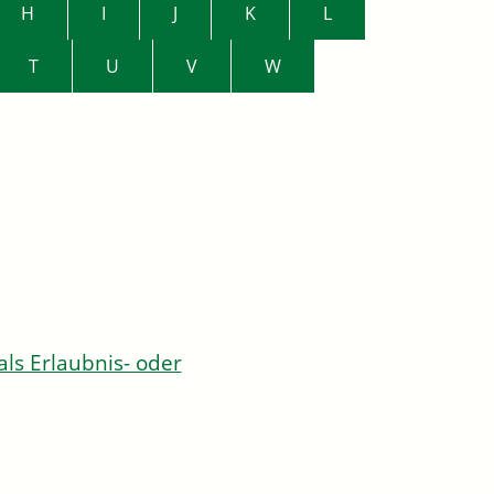
H
I
J
K
L
T
U
V
W
s Erlaubnis- oder