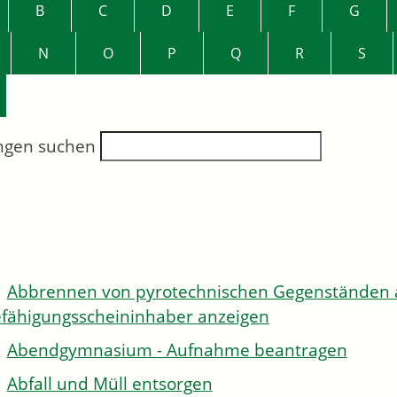
B
C
D
E
F
G
N
O
P
Q
R
S
ngen suchen
Abbrennen von pyrotechnischen Gegenständen al
fähigungsscheininhaber anzeigen
Abendgymnasium - Aufnahme beantragen
Abfall und Müll entsorgen