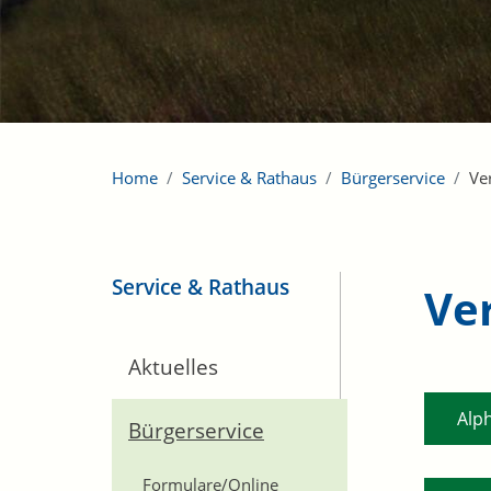
Home
Service & Rathaus
Bürgerservice
Ve
Service & Rathaus
Ve
Aktuelles
Alp
Bürgerservice
Formulare/Online