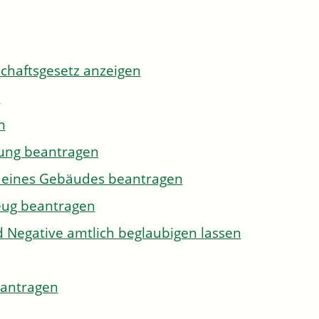
tschaftsgesetz anzeigen
n
n
gung beantragen
g eines Gebäudes beantragen
eug beantragen
d Negative amtlich beglaubigen lassen
eantragen