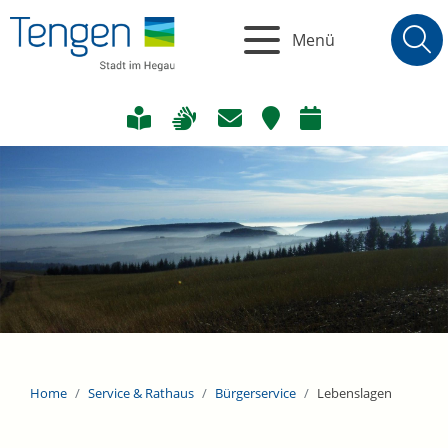
Menü
Home
Service & Rathaus
Bürgerservice
Lebenslagen