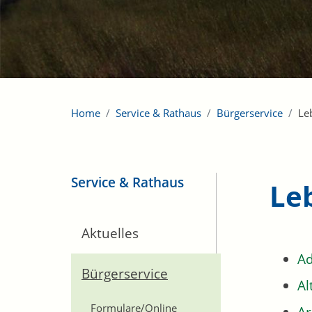
Home
Service & Rathaus
Bürgerservice
Le
Service & Rathaus
Le
Aktuelles
Ad
Bürgerservice
Al
Formulare/Online