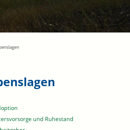
benslagen
benslagen
option
tersvorsorge und Ruhestand