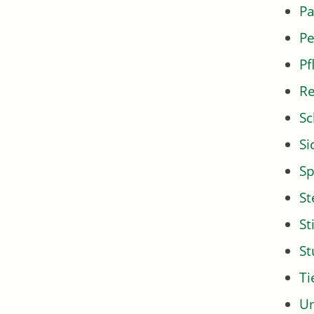
Pa
Pe
Pf
Re
Sc
Si
Sp
St
St
S
Ti
U