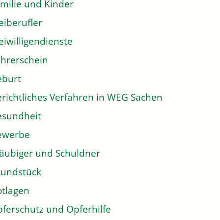
milie und Kinder
eiberufler
eiwilligendienste
hrerschein
eburt
richtliches Verfahren in WEG Sachen
sundheit
ewerbe
äubiger und Schuldner
undstück
tlagen
ferschutz und Opferhilfe