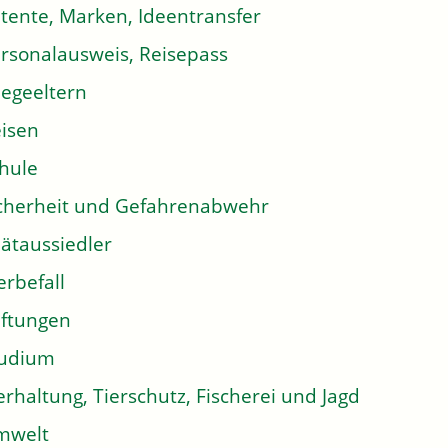
tente, Marken, Ideentransfer
rsonalausweis, Reisepass
legeeltern
isen
hule
cherheit und Gefahrenabwehr
ätaussiedler
erbefall
iftungen
tudium
erhaltung, Tierschutz, Fischerei und Jagd
mwelt