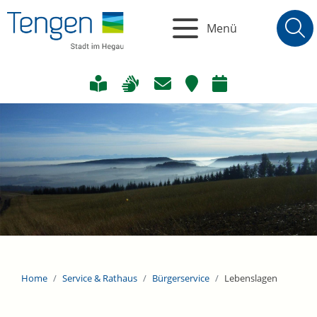
Menü
Home
Service & Rathaus
Bürgerservice
Lebenslagen