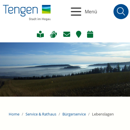
Menü
Home
Service & Rathaus
Bürgerservice
Lebenslagen