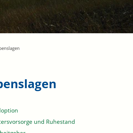
benslagen
benslagen
option
tersvorsorge und Ruhestand