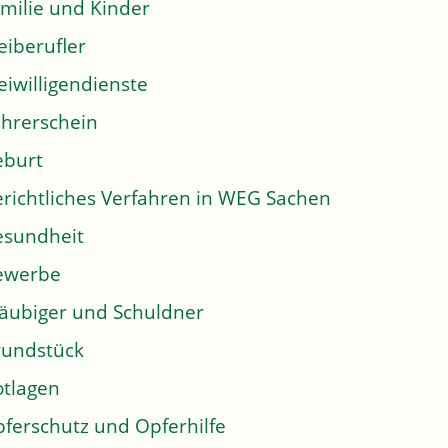
milie und Kinder
eiberufler
eiwilligendienste
hrerschein
eburt
richtliches Verfahren in WEG Sachen
sundheit
ewerbe
äubiger und Schuldner
undstück
tlagen
ferschutz und Opferhilfe