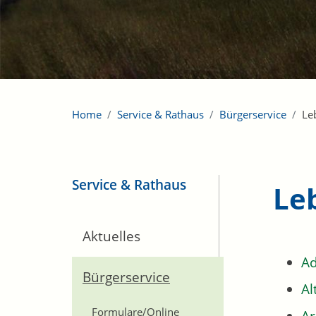
Home
Service & Rathaus
Bürgerservice
Le
Service & Rathaus
Le
Aktuelles
Ad
Bürgerservice
Al
Formulare/Online