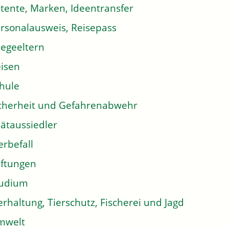
tente, Marken, Ideentransfer
rsonalausweis, Reisepass
legeeltern
isen
hule
cherheit und Gefahrenabwehr
ätaussiedler
erbefall
iftungen
tudium
erhaltung, Tierschutz, Fischerei und Jagd
mwelt