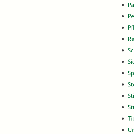
Pa
Pe
Pf
Re
Sc
Si
Sp
St
St
S
Ti
U