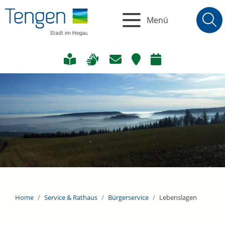
Menü
Home
Service & Rathaus
Bürgerservice
Lebenslagen