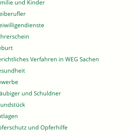
milie und Kinder
eiberufler
eiwilligendienste
hrerschein
eburt
richtliches Verfahren in WEG Sachen
sundheit
ewerbe
äubiger und Schuldner
undstück
tlagen
ferschutz und Opferhilfe