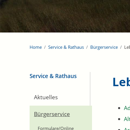
Home
Service & Rathaus
Bürgerservice
Le
Service & Rathaus
Le
Aktuelles
Ad
Bürgerservice
Al
Formulare/Online