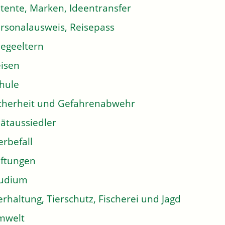
tente, Marken, Ideentransfer
rsonalausweis, Reisepass
legeeltern
isen
hule
cherheit und Gefahrenabwehr
ätaussiedler
erbefall
iftungen
tudium
erhaltung, Tierschutz, Fischerei und Jagd
mwelt