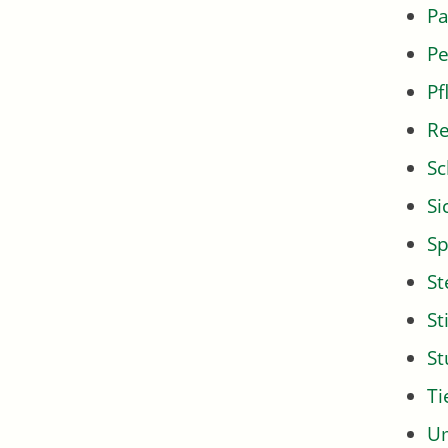
Pa
Pe
Pf
Re
Sc
Si
Sp
St
St
S
Ti
U