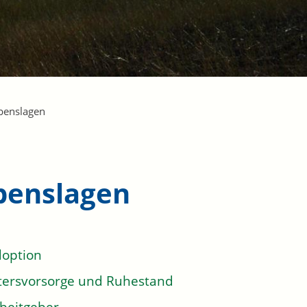
benslagen
benslagen
option
tersvorsorge und Ruhestand