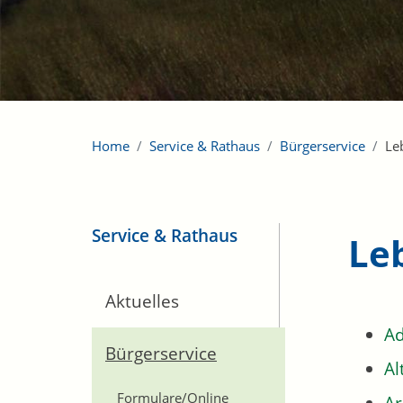
Home
Service & Rathaus
Bürgerservice
Le
Service & Rathaus
Le
Aktuelles
Ad
Bürgerservice
Al
Formulare/Online