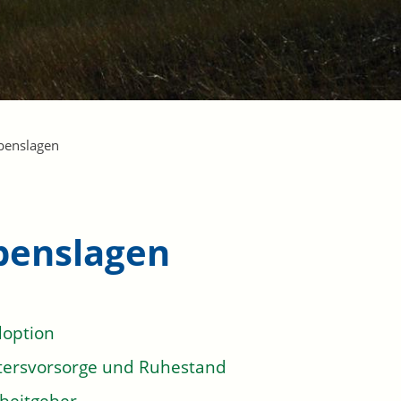
benslagen
benslagen
option
tersvorsorge und Ruhestand