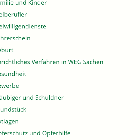
milie und Kinder
eiberufler
eiwilligendienste
hrerschein
eburt
richtliches Verfahren in WEG Sachen
sundheit
ewerbe
äubiger und Schuldner
undstück
tlagen
ferschutz und Opferhilfe