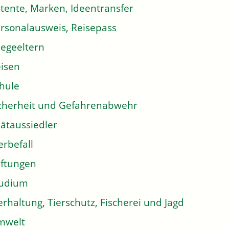
tente, Marken, Ideentransfer
rsonalausweis, Reisepass
legeeltern
isen
hule
cherheit und Gefahrenabwehr
ätaussiedler
erbefall
iftungen
tudium
erhaltung, Tierschutz, Fischerei und Jagd
mwelt