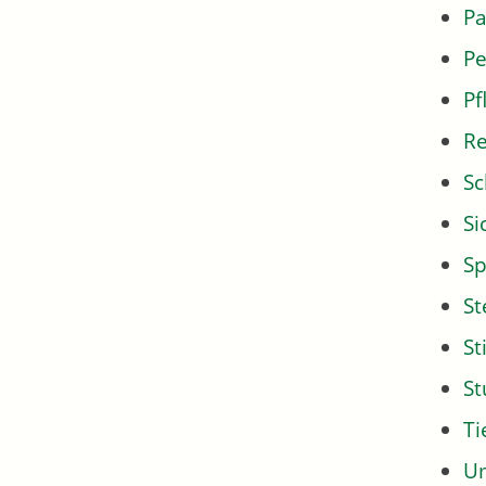
Pa
Pe
Pf
Re
Sc
Si
Sp
St
St
S
Ti
U