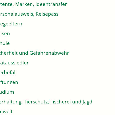
tente, Marken, Ideentransfer
rsonalausweis, Reisepass
legeeltern
isen
hule
cherheit und Gefahrenabwehr
ätaussiedler
erbefall
iftungen
tudium
erhaltung, Tierschutz, Fischerei und Jagd
mwelt