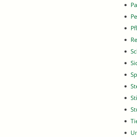
Pa
Pe
Pf
Re
Sc
Si
Sp
St
St
S
Ti
U