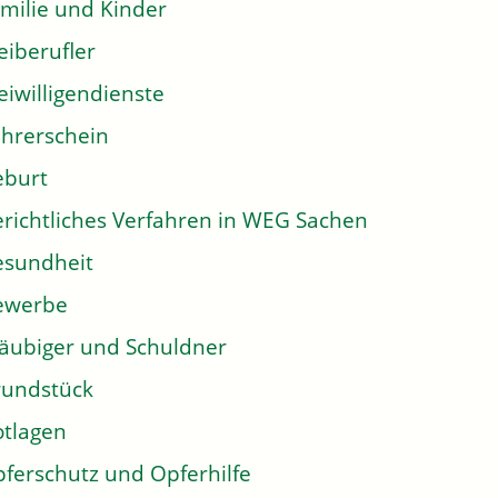
milie und Kinder
eiberufler
eiwilligendienste
hrerschein
eburt
richtliches Verfahren in WEG Sachen
sundheit
ewerbe
äubiger und Schuldner
undstück
tlagen
ferschutz und Opferhilfe