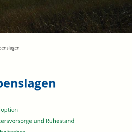
benslagen
benslagen
option
tersvorsorge und Ruhestand