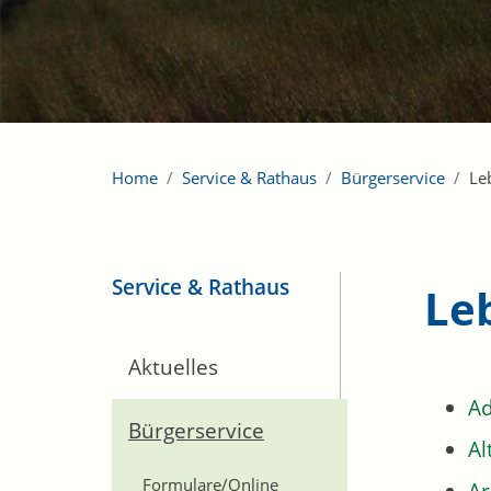
Home
Service & Rathaus
Bürgerservice
Le
Service & Rathaus
Le
Aktuelles
Ad
Bürgerservice
Al
Formulare/Online