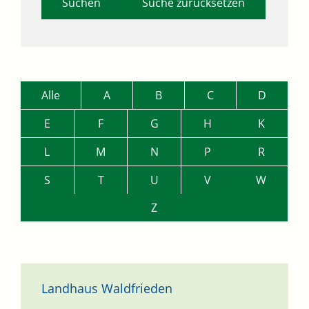
Suche zurücksetzen
Alle
A
B
C
D
E
F
G
H
K
L
M
N
P
R
S
T
U
V
W
Z
Landhaus Waldfrieden