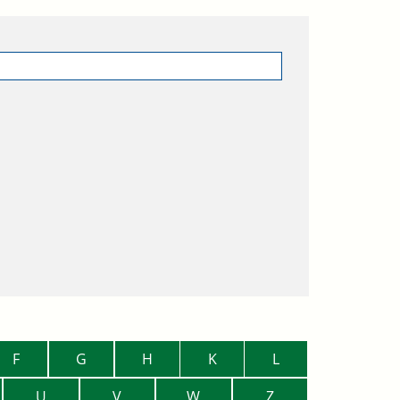
F
G
H
K
L
U
V
W
Z