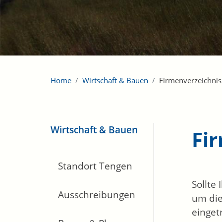
Home
Wirtschaft & Bauen
Firmenverzeichnis
Wirtschaft & Bauen
Fi
Standort Tengen
Sollte
Ausschreibungen
um die
einget