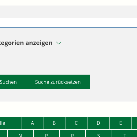
tegorien anzeigen
Suche zurücksetzen
lle
A
B
C
D
E
N
P
R
S
T