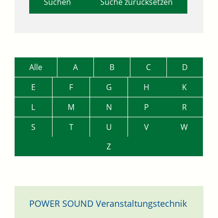
Suche zurücksetzen
Alle
A
B
C
D
E
F
G
H
K
L
M
N
P
R
S
T
U
V
W
Z
POWER SOUND Veranstaltungstechnik