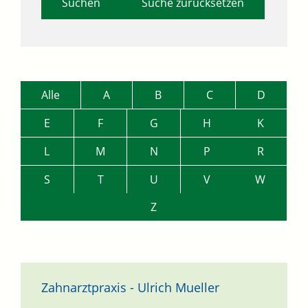
Suche zurücksetzen
Alle
A
B
C
D
E
F
G
H
K
L
M
N
P
R
S
T
U
V
W
Z
Zahnarztpraxis - Ulrich Mueller