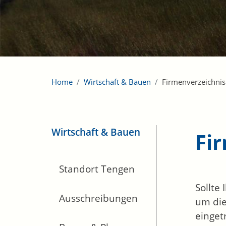
Home
Wirtschaft & Bauen
Firmenverzeichnis
Wirtschaft & Bauen
Fi
Standort Tengen
Sollte
Ausschreibungen
um die
einget