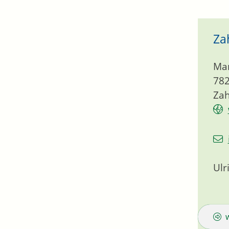
Za
Mar
78
Zah
Ulr