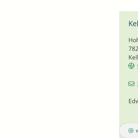
Ke
Hoh
78
Kel
Edw