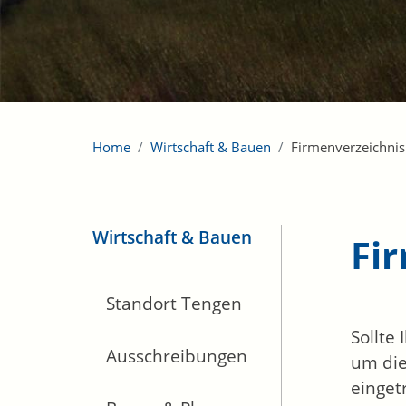
Home
Wirtschaft & Bauen
Firmenverzeichnis
Wirtschaft & Bauen
Fi
Standort Tengen
Sollte
Ausschreibungen
um die
einget