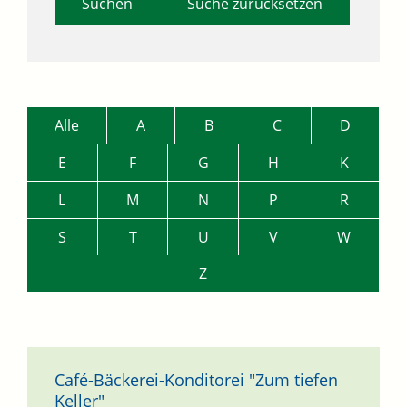
Suche zurücksetzen
Alle
A
B
C
D
E
F
G
H
K
L
M
N
P
R
S
T
U
V
W
Z
Café-Bäckerei-Konditorei "Zum tiefen
Keller"