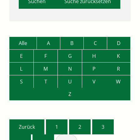
Suche zurücksetzen
Alle
A
B
C
D
E
F
G
H
K
L
M
N
P
R
S
T
U
V
W
Z
Zurück
1
2
3