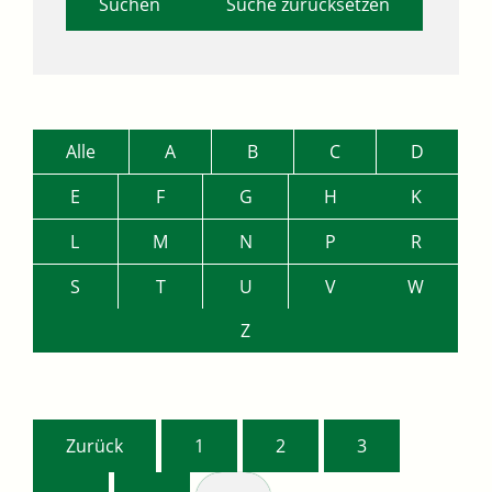
Suche zurücksetzen
Alle
A
B
C
D
E
F
G
H
K
L
M
N
P
R
S
T
U
V
W
Z
Zurück
1
2
3