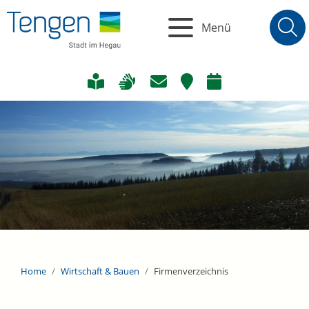
Menü
Home
Wirtschaft & Bauen
Firmenverzeichnis