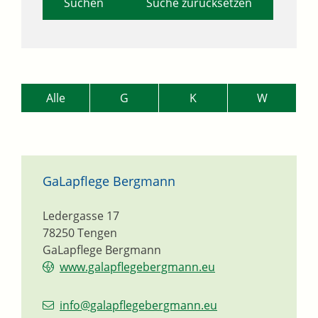
Suche zurücksetzen
Alle
G
K
W
GaLapflege Bergmann
Ledergasse 17
78250
Tengen
GaLapflege Bergmann
www.galapflegebergmann.eu
info@galapflegebergmann.eu