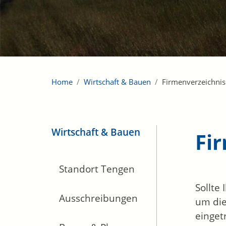
Home
Wirtschaft & Bauen
Firmenverzeichnis
Wirtschaft & Bauen
Fi
Standort Tengen
Sollte
Ausschreibungen
um die
einget