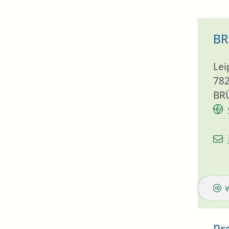
BR
Lei
78
BRÜ
Pr