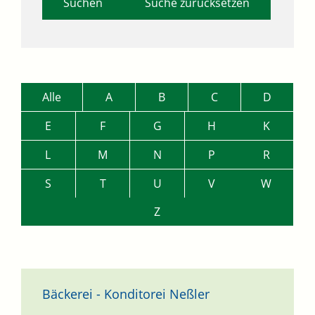
Suche zurücksetzen
Alle
A
B
C
D
E
F
G
H
K
L
M
N
P
R
S
T
U
V
W
Z
Bäckerei - Konditorei Neßler