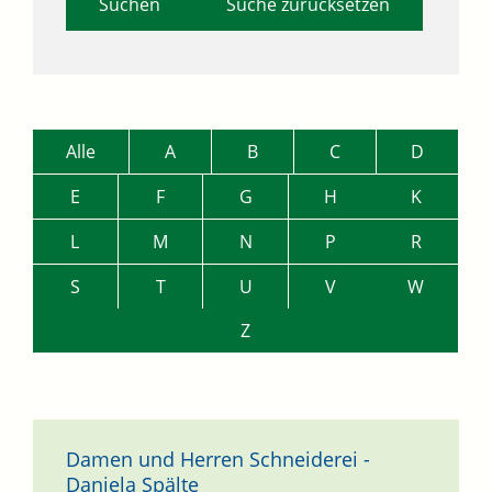
Suche zurücksetzen
Alle
A
B
C
D
E
F
G
H
K
L
M
N
P
R
S
T
U
V
W
Z
Damen und Herren Schneiderei -
Daniela Spälte