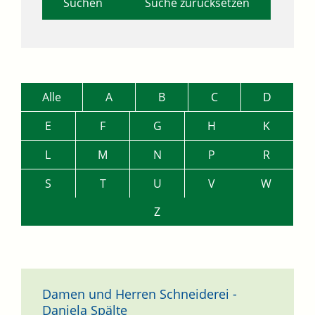
Suche zurücksetzen
Alle
A
B
C
D
E
F
G
H
K
L
M
N
P
R
S
T
U
V
W
Z
Damen und Herren Schneiderei -
Daniela Spälte