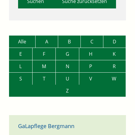
Suche zurücksetzen
Alle
A
B
C
D
E
F
G
H
K
L
M
N
P
R
S
T
U
V
W
Z
GaLapflege Bergmann