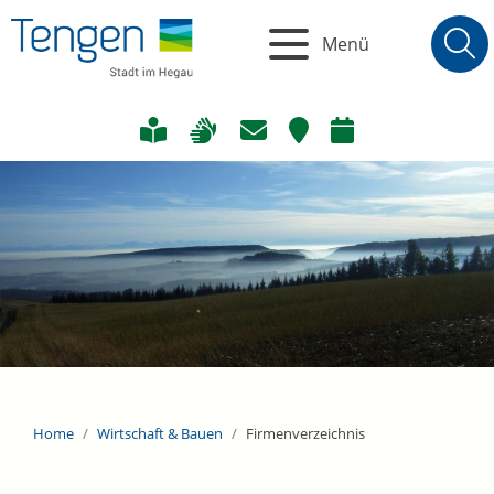
Menü
Home
Wirtschaft & Bauen
Firmenverzeichnis