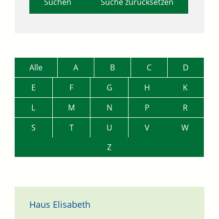
Suche zurücksetzen
Alle
A
B
C
D
E
F
G
H
K
L
M
N
P
R
S
T
U
V
W
Z
Haus Elisabeth