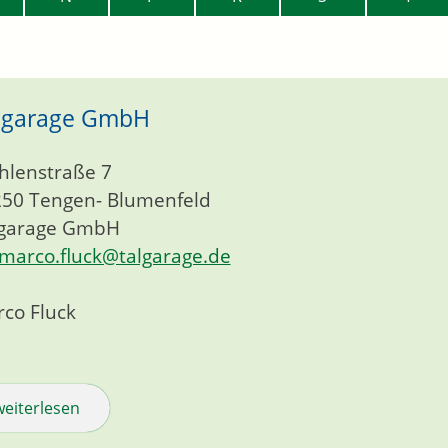
lgarage GmbH
lenstraße 7
250
Tengen- Blumenfeld
lgarage GmbH
marco.fluck@talgarage.de
co Fluck
weiterlesen