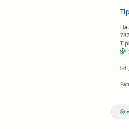
Ti
Hau
78
Tip
Fam