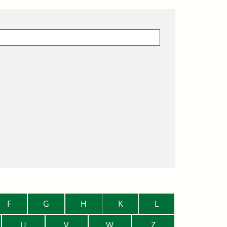
F
G
H
K
L
U
V
W
Z