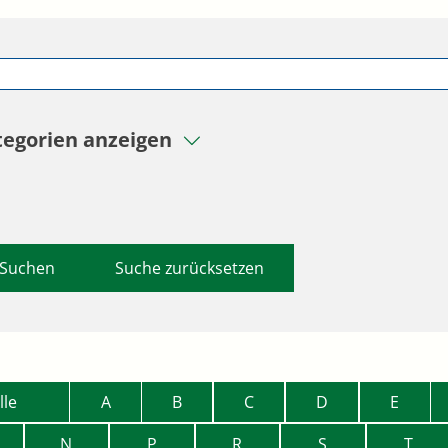
tegorien anzeigen
Suche zurücksetzen
lle
A
B
C
D
E
N
P
R
S
T