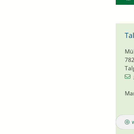
Ta
Müh
78
Ta
Mar