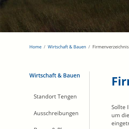
Home
Wirtschaft & Bauen
Firmenverzeichnis
Wirtschaft & Bauen
Fi
Standort Tengen
Sollte
Ausschreibungen
um die
einget