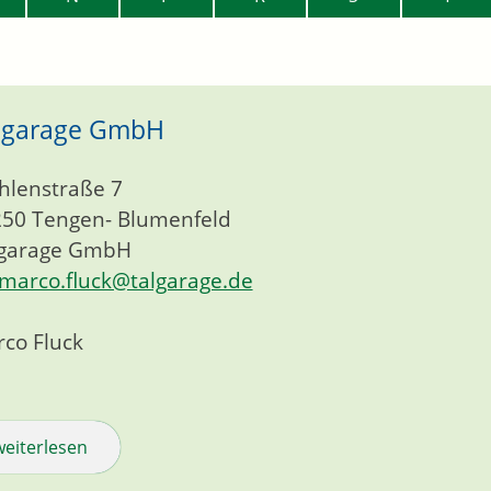
lgarage GmbH
lenstraße 7
250
Tengen- Blumenfeld
lgarage GmbH
marco.fluck@talgarage.de
co Fluck
weiterlesen