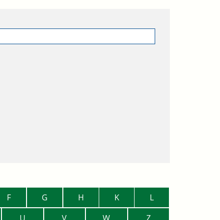
F
G
H
K
L
U
V
W
Z