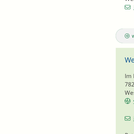
We
Im 
78
Wes