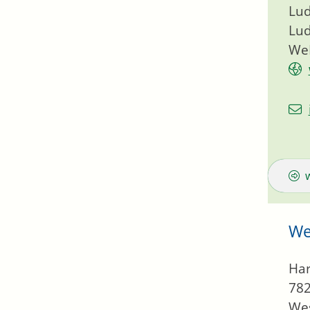
Lud
Lud
We
We
Har
78
Wes