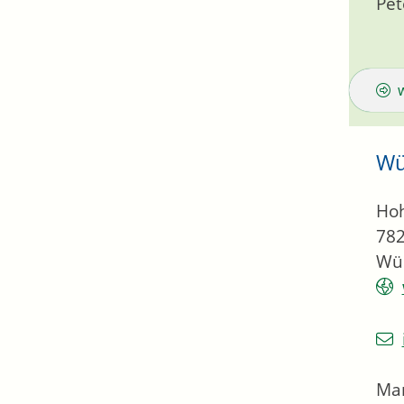
Pet
Wü
Hoh
78
Wüs
Ma