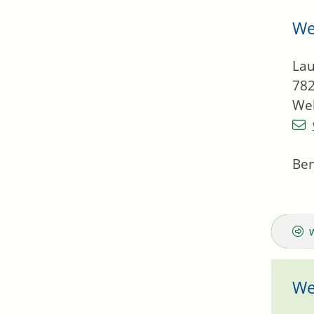
We
Lau
78
We
Be
We