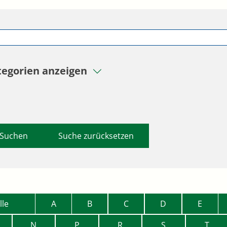
tegorien anzeigen
Suche zurücksetzen
lle
A
B
C
D
E
N
P
R
S
T