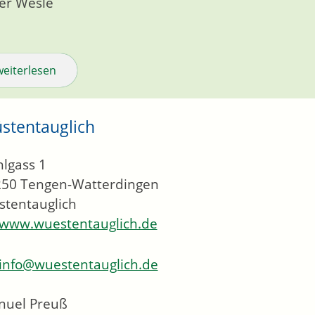
er Wesle
weiterlesen
stentauglich
lgass 1
250
Tengen-Watterdingen
tentauglich
www.wuestentauglich.de
info@wuestentauglich.de
nuel Preuß