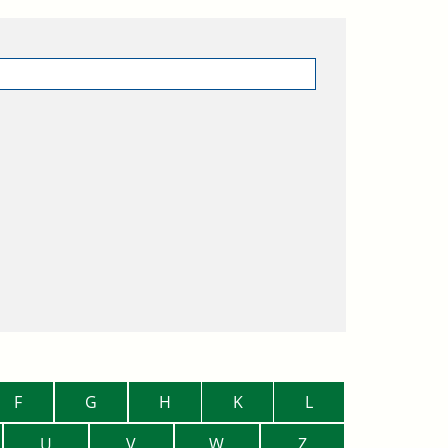
F
G
H
K
L
U
V
W
Z