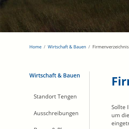
Home
Wirtschaft & Bauen
Firmenverzeichnis
Wirtschaft & Bauen
Fi
Standort Tengen
Sollte
Ausschreibungen
um die
einget