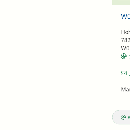
Wü
Hoh
78
Wüs
Ma