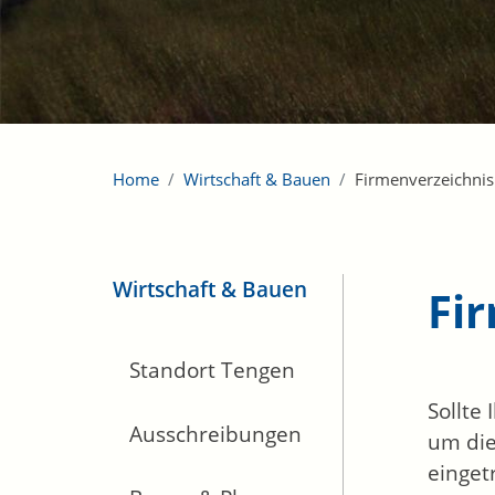
Home
Wirtschaft & Bauen
Firmenverzeichnis
Wirtschaft & Bauen
Fi
Standort Tengen
Sollte
Ausschreibungen
um die
einget