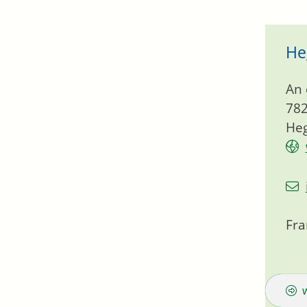
He
An 
78
He
Fra