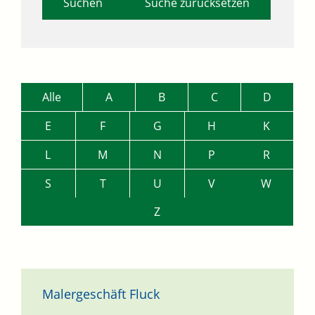
Suche zurücksetzen
Alle
A
B
C
D
E
F
G
H
K
L
M
N
P
R
S
T
U
V
W
Z
Malergeschäft Fluck