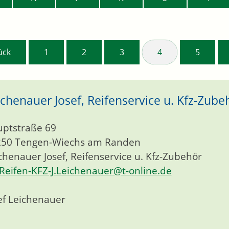
ück
1
2
3
4
5
ichenauer Josef, Reifenservice u. Kfz-Zube
ptstraße 69
250
Tengen-Wiechs am Randen
chenauer Josef, Reifenservice u. Kfz-Zubehör
Reifen-KFZ-J.Leichenauer@t-online.de
ef Leichenauer