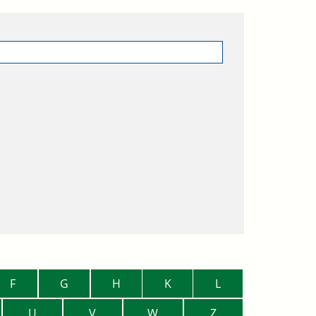
F
G
H
K
L
U
V
W
Z