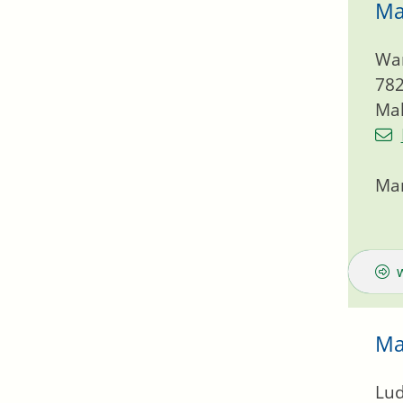
Ma
Wa
78
Mal
Mar
Ma
Lud