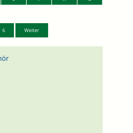
6
Weiter
hör