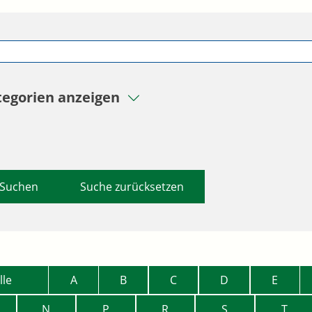
tegorien anzeigen
Suche zurücksetzen
lle
A
B
C
D
E
N
P
R
S
T