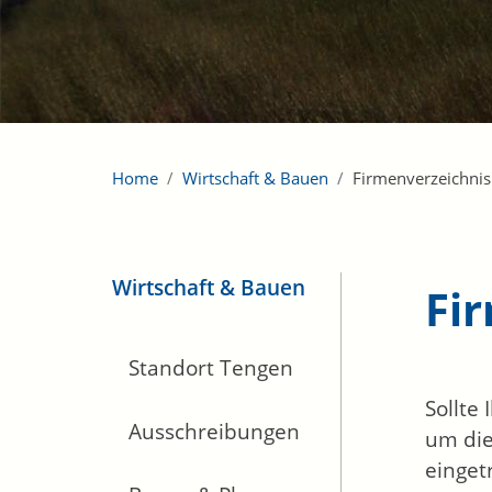
Home
Wirtschaft & Bauen
Firmenverzeichnis
Wirtschaft & Bauen
Fi
Standort Tengen
Sollte
Ausschreibungen
um die
einget