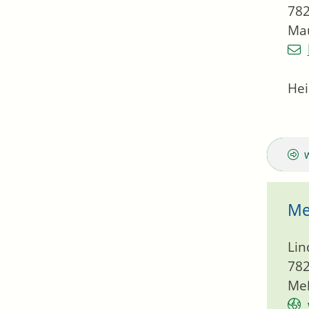
78
Mau
Hei
Me
Lin
78
Meß