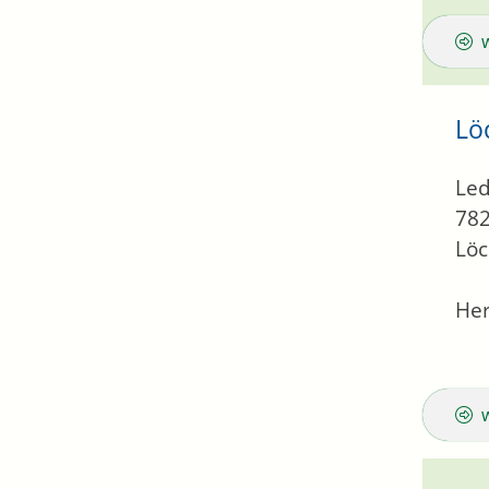
Lö
Led
78
Löc
Her