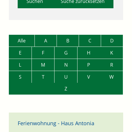
Suche zurücksetzen
Alle
A
B
C
D
E
F
G
H
K
L
M
N
P
R
S
T
U
V
W
Z
Ferienwohnung - Haus Antonia