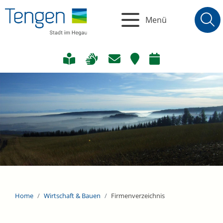
Menü
Home
Wirtschaft & Bauen
Firmenverzeichnis